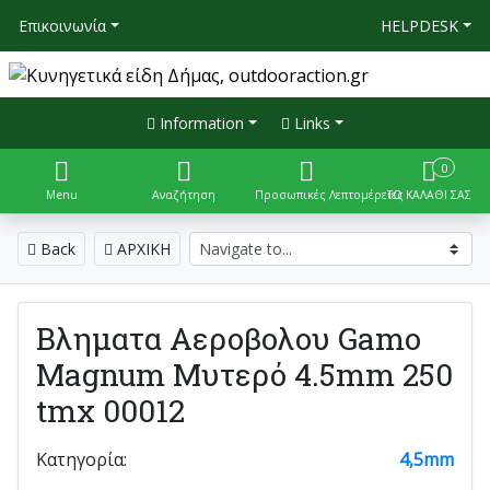
Επικοινωνία
HELPDESK
Information
Links
0
Menu
Αναζήτηση
Προσωπικές Λεπτομέρειες
ΤΟ ΚΑΛΑΘΙ ΣΑΣ
Back
ΑΡΧΙΚΗ
Βληματα Αεροβολου Gamo
Magnum Μυτερό 4.5mm 250
tmx 00012
Κατηγορία:
4,5mm