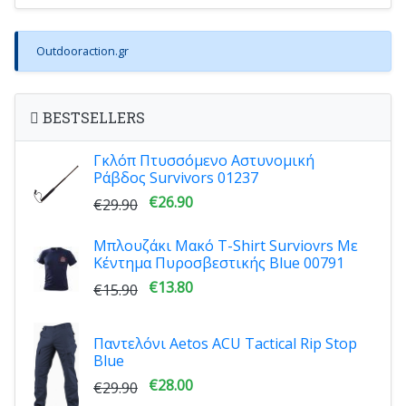
Outdooraction.gr
BESTSELLERS
Γκλόπ Πτυσσόμενο Αστυνομική
Ράβδος Survivors 01237
€26.90
€29.90
Μπλουζάκι Μακό T-Shirt Surviovrs Με
Κέντημα Πυροσβεστικής Blue 00791
€13.80
€15.90
Παντελόνι Aetos ACU Tactical Rip Stop
Blue
€28.00
€29.90