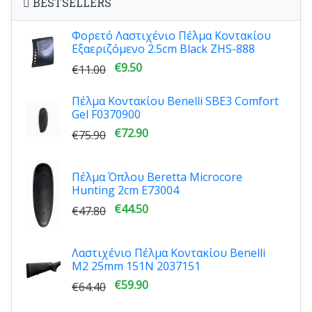
BESTSELLERS
Φορετό Λαστιχένιο Πέλμα Κοντακίου
Εξαεριζόμενο 2.5cm Black ZHS-888
€9.50
€11.00
Πέλμα Κοντακίου Benelli SBE3 Comfort
Gel F0370900
€72.90
€75.90
Πέλμα Όπλου Beretta Microcore
Hunting 2cm E73004
€44.50
€47.80
Λαστιχένιο Πέλμα Κοντακίου Benelli
M2 25mm 151N 2037151
€59.90
€64.40