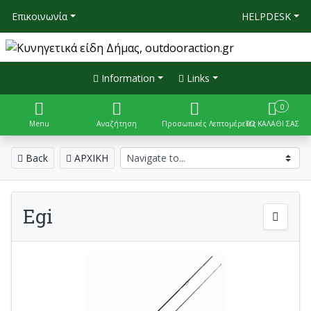
Επικοινωνία
HELPDESK
Information
Links
0
Menu
Αναζήτηση
Προσωπικές Λεπτομέρειες
ΤΟ ΚΑΛΑΘΙ ΣΑΣ
Back
ΑΡΧΙΚΗ
Egi