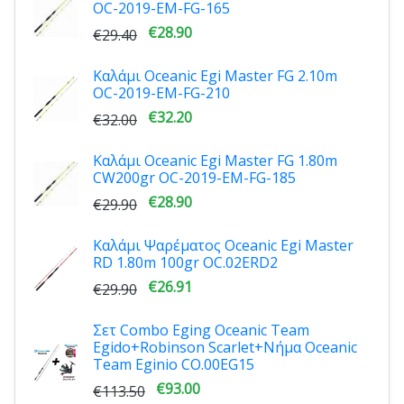
OC-2019-EM-FG-165
€28.90
€29.40
Καλάμι Oceanic Egi Master FG 2.10m
OC-2019-EM-FG-210
€32.20
€32.00
Καλάμι Oceanic Egi Master FG 1.80m
CW200gr OC-2019-EM-FG-185
€28.90
€29.90
Καλάμι Ψαρέματος Oceanic Egi Master
RD 1.80m 100gr OC.02ERD2
€26.91
€29.90
Σετ Combo Eging Oceanic Team
Egido+Robinson Scarlet+Nήμα Oceanic
Team Eginio CO.00EG15
€93.00
€113.50