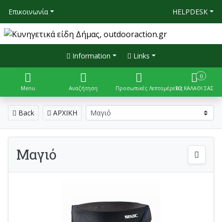
Επικοινωνία
HELPDESK
Information
Links
0
Menu
Αναζήτηση
Προσωπικές Λεπτομέρειες
ΤΟ ΚΑΛΑΘΙ ΣΑΣ
Back
ΑΡΧΙΚΗ
Μαγιό