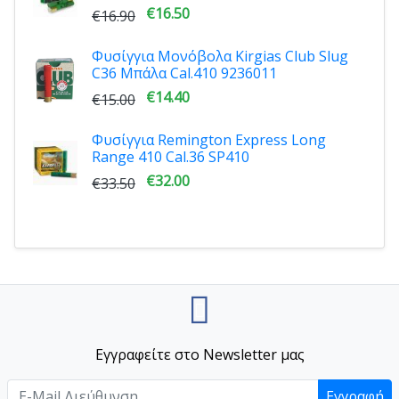
€16.50
€16.90
Φυσίγγια Μονόβολα Kirgias Club Slug
C36 Μπάλα Cal.410 9236011
€14.40
€15.00
Φυσίγγια Remington Express Long
Range 410 Cal.36 SP410
€32.00
€33.50
Εγγραφείτε στο Newsletter μας
Εγγραφή