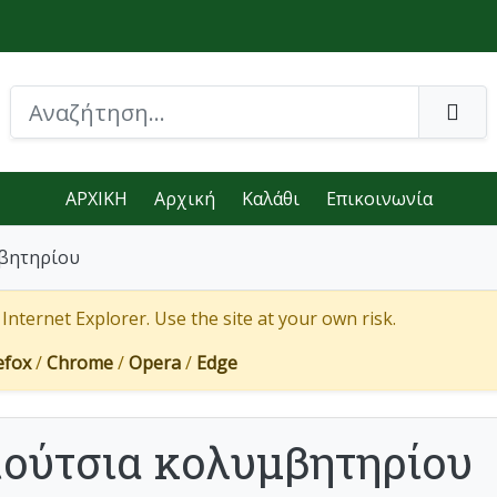
ΑΡΧΙΚΗ
Αρχική
Καλάθι
Επικοινωνία
βητηρίου
nternet Explorer. Use the site at your own risk.
efox
/
Chrome
/
Opera
/
Edge
ούτσια κολυμβητηρίου