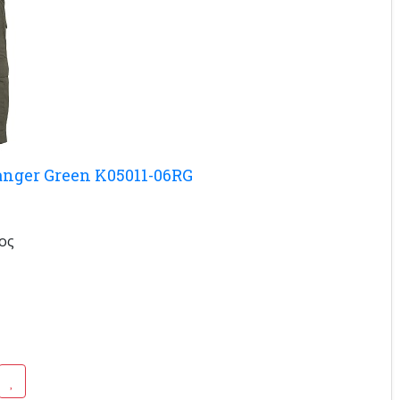
anger Green K05011-06RG
ος