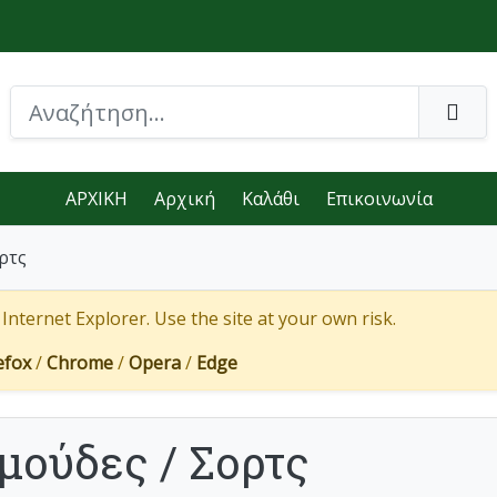
ΑΡΧΙΚΗ
Αρχική
Καλάθι
Επικοινωνία
ρτς
nternet Explorer. Use the site at your own risk.
efox
/
Chrome
/
Opera
/
Edge
μούδες / Σορτς