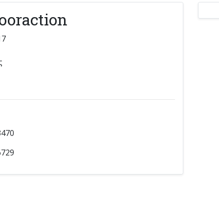
ooraction
17
ς
3470
6729