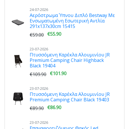
24-07-2026
Αερόστρωμα Ύπνου Διπλό Bestway Με
Ενσωματωμένη Εσωτερική Αντλία
291x137x30cm 15415
€55.90
€59.00
23-07-2026
Πτυσσόμενη Καρέκλα Αλουμινίου JR
Premium Camping Chair Highback
Black 19404
€101.90
€109.90
23-07-2026
Πτυσσόμενη Καρέκλα Αλουμινίου JR
Premium Camping Chair Black 19403
€86.90
€89.90
23-07-2026
Επαναφορτιζόμενος Φακός Led