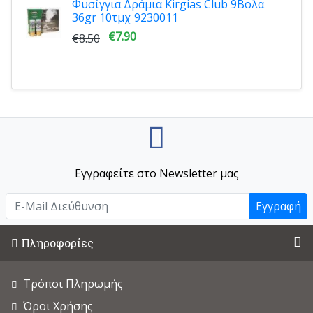
Φυσίγγια Δράμια Kirgias Club 9Βολα
36gr 10τμχ 9230011
€7.90
€8.50
Εγγραφείτε στο Newsletter μας
Εγγραφή
Πληροφορίες
Τρόποι Πληρωμής
Όροι Χρήσης