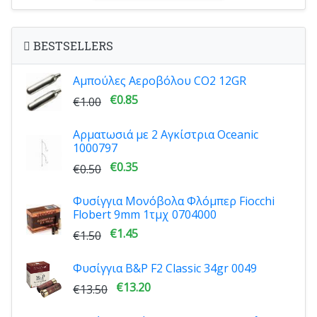
BESTSELLERS
Αμπούλες Αεροβόλου CO2 12GR
€0.85
€1.00
Αρματωσιά με 2 Αγκίστρια Oceanic
1000797
€0.35
€0.50
Φυσίγγια Μονόβολα Φλόμπερ Fiocchi
Flobert 9mm 1τμχ 0704000
€1.45
€1.50
Φυσίγγια B&P F2 Classic 34gr 0049
€13.20
€13.50