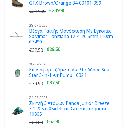
GTX Brown/Orange 34-00101-999
€239.90
€244.90
28-07-2026
Βέργα Ταϊτής Μονόφτερη Με Εγκοπές
Salvimar Tahitiana 17-4 Φ6.5mm 110cm
67490
€29.50
€32.50
28-07-2026
Επαναφορτιζόμενη Αντλία Αέρος Sea
Star 3-in-1 Air Pump 16324
€37.50
€39.90
24-07-2026
Σκηνή 3 Ατόμων Panda Junior Breeze
3.1 205x205x130cm Green/Turquoise
10305
€62.90
€68.00