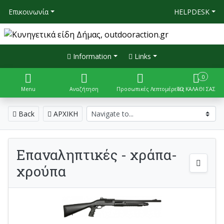
Επικοινωνία
HELPDESK
Information
Links
0
Menu
Αναζήτηση
Προσωπικές Λεπτομέρειες
ΤΟ ΚΑΛΑΘΙ ΣΑΣ
Back
ΑΡΧΙΚΗ
Επαναληπτικές - χράπα-
χρούπα