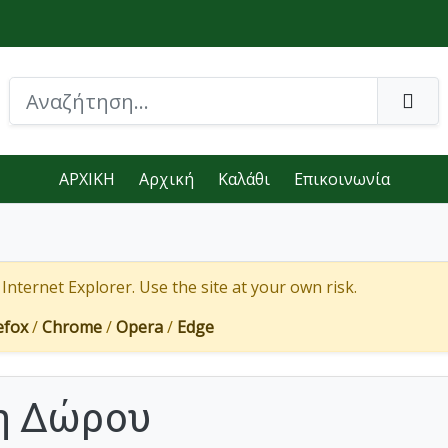
ΑΡΧΙΚΗ
Αρχική
Καλάθι
Επικοινωνία
nternet Explorer. Use the site at your own risk.
efox
/
Chrome
/
Opera
/
Edge
η Δώρου