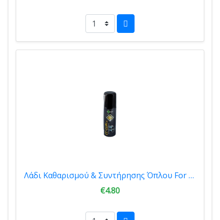
Λάδι Καθαρισμού & Συντήρησης Όπλου For Gun CC-GUN 50ml
€4.80