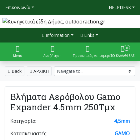
Επικοινωνία
HELPDESK
Information
Links
0
Menu
Αναζήτηση
Προσωπικές Λεπτομέρειες
ΤΟ ΚΑΛΑΘΙ ΣΑΣ
Back
ΑΡΧΙΚΗ
Βλήματα Αερόβολου Gamo
Expander 4.5mm 250Τμχ
Κατηγορία:
4,5mm
Κατασκευαστές:
GAMO