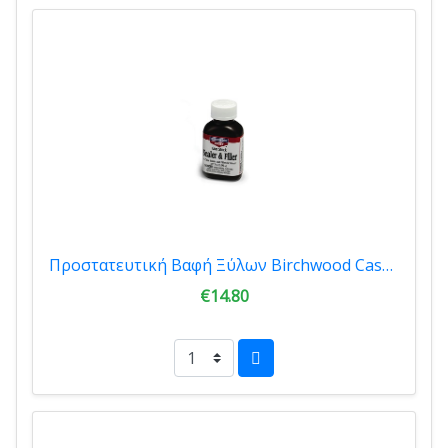
Προστατευτική Βαφή Ξύλων Birchwood Casey Gun Stock Sealer & Filler 90ml 23323
€14.80