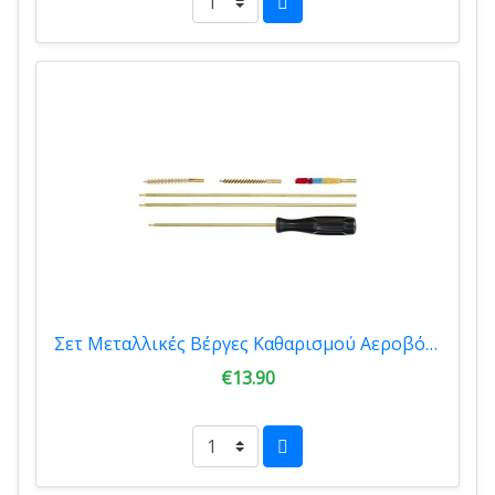
Σετ Μεταλλικές Βέργες Καθαρισμού Αεροβόλου Megaline 4.5mm 1003045
€13.90