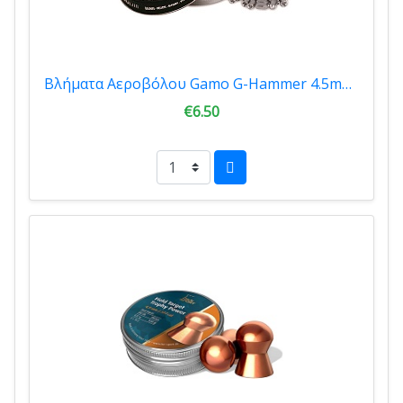
Βλήματα Αεροβόλου Gamo G-Hammer 4.5mm 200tmx 6322822
€6.50