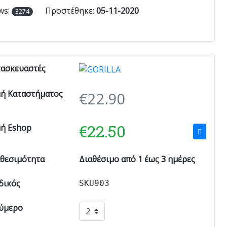
ws:
Προστέθηκε:
05-11-2020
3274
τασκευαστές
μή Καταστήματος
€
22.90
€
22.50
μή Eshop
αθεσιμότητα
Διαθέσιμο από 1 έως 3 ημέρες
δικός
SKU903
ύμερο