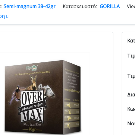
α:
Semi-magnum 38-42gr
Κατασκευαστές:
GORILLA
Vie
ση
Κα
Τι
Τι
Δι
Κω
Νο