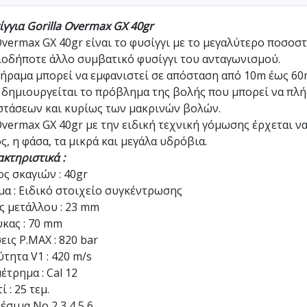
γγια Gorilla Overmax GX 40gr
vermax GX 40gr είναι το φυσίγγι με το μεγαλύτερο ποσοσ
οδήποτε άλλο συμβατικό φυσίγγι του ανταγωνισμού.
ήραμα μπορεί να εμφανιστεί σε απόσταση από 10m έως 60
δημιουργείται το πρόβλημα της βολής που μπορεί να πλήξ
στάσεων και κυρίως των μακρινών βολών.
vermax GX 40gr με την ειδική τεχνική γόμωσης έρχεται ν
ς, η φάσα, τα μικρά και μεγάλα υδρόβια.
κτηριστικά :
ς σκαγιών : 40gr
α : Ειδικό στοιχείο συγκέντρωσης
 μετάλλου : 23 mm
κας : 70 mm
εις P.MAX : 820 bar
τητα V1 : 420 m/s
έτρημα : Cal 12
ί : 25 τεμ.
έσιμα Νο 2,3,4,5,6