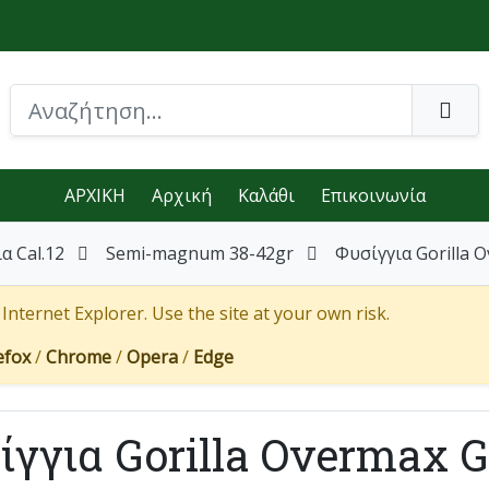
ΑΡΧΙΚΗ
Αρχική
Καλάθι
Επικοινωνία
α Cal.12
Semi-magnum 38-42gr
Φυσίγγια Gorilla 
nternet Explorer. Use the site at your own risk.
efox
/
Chrome
/
Opera
/
Edge
ίγγια Gorilla Overmax G