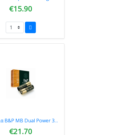
€15.90
Φυσίγγια B&P MB Dual Power 36gr No 6+3 25τμχ 0070
€21.70