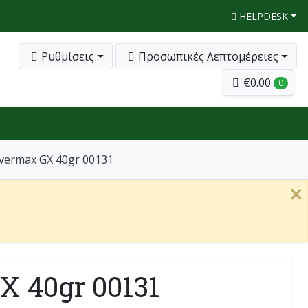
HELPDESK
Ρυθμίσεις
Προσωπικές Λεπτομέρειες
€0.00
0
Overmax GX 40gr 00131
×
X 40gr 00131