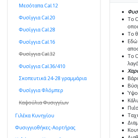
Μεσόταπα Cal.12
Φυσί
Φυσίγγια Cal.20
Το O
οποι
Φυσίγγια Cal.28
Το θ
Εδώ 
Φυσίγγια Cal.16
απο
Φυσίγγια Cal.32
Το O
λαγό
Φυσίγγια Cal.36/410
Χαρα
Σκοπευτικά 24-28 γραμμάρια
Βάρο
Βύσμ
Φυσίγγια Φλόμπερ
Ύψος
Κάλυ
Καψούλια Φυσιγγίων
Πιέσ
Ταχύ
Γιλέκα Κυνηγίου
Διαμ
Φυσιγγιοθήκες-Αορτήρας
Κουτ
Διαθ