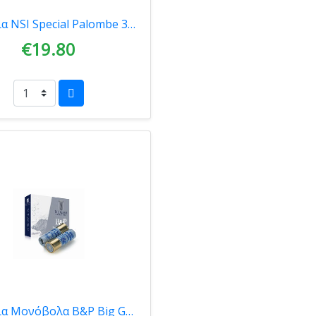
Φυσίγγια NSI Special Palombe 36gr 00036
€19.80
Φυσίγγια Μονόβολα B&P Big Game Palla 32gr 10tmx 0096