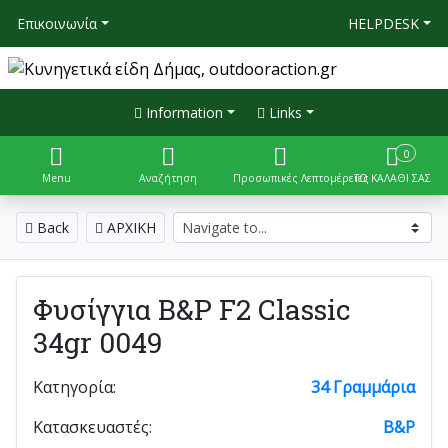
Επικοινωνία
HELPDESK
Information
Links
0
Menu
Αναζήτηση
Προσωπικές Λεπτομέρειες
ΤΟ ΚΑΛΑΘΙ ΣΑΣ
Back
ΑΡΧΙΚΗ
Φυσίγγια B&P F2 Classic
34gr 0049
Κατηγορία:
34 Γραμμάρια
Κατασκευαστές:
B&P