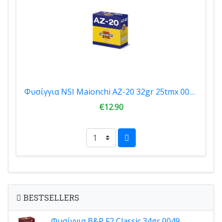
Φυσίγγια NSI Maionchi AZ-20 32gr 25tmx 00202
€12.90
BESTSELLERS
Φυσίγγια B&P F2 Classic 34gr 0049