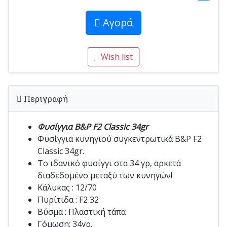
Αγορά
Wish list
Περιγραφή
Φυσίγγια B&P F2 Classic 34gr
Φυσίγγια κυνηγιού συγκεντρωτικά B&P F2
Classic 34gr.
Το ιδανικό φυσίγγι στα 34 γρ, αρκετά
διαδεδομένο μεταξύ των κυνηγών!
Κάλυκας : 12/70
Πυρίτιδα : F2 32
Βύσμα : Πλαστική τάπα
Γόμωση: 34γρ.