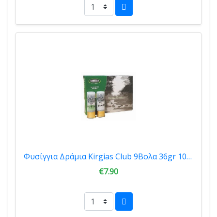
Φυσίγγια Δράμια Kirgias Club 9Βολα 36gr 10τμχ 9230011
€7.90