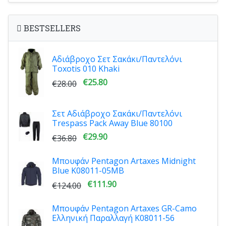
BESTSELLERS
Αδιάβροχο Σετ Σακάκι/Παντελόνι
Toxotis 010 Khaki
€25.80
€28.00
Σετ Αδιάβροχο Σακάκι/Παντελόνι
Trespass Pack Away Blue 80100
€29.90
€36.80
Μπουφάν Pentagon Artaxes Midnight
Blue K08011-05MB
€111.90
€124.00
Μπουφάν Pentagon Artaxes GR-Camo
Ελληνική Παραλλαγή K08011-56