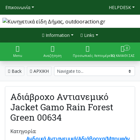
Επικοινωνία
HELPDESK
Information
Links
0
Menu
Αναζήτηση
Προσωπικές Λεπτομέρειες
ΤΟ ΚΑΛΑΘΙ ΣΑΣ
Back
ΑΡΧΙΚΗ
Αδιάβροχο Αντιανεμικό
Jacket Gamo Rain Forest
Green 00634
Κατηγορία:
Ανδρικά Αντιανεμικά/Αδιάβροχα/Μπουφάν