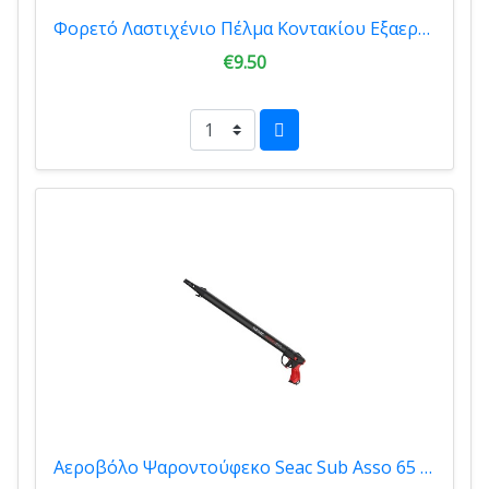
Φορετό Λαστιχένιο Πέλμα Κοντακίου Εξαεριζόμενο 2.5cm Black ZHS-888
€9.50
Αεροβόλο Ψαροντούφεκο Seac Sub Asso 65 C/R Με Ταχύτητες 1150020019001