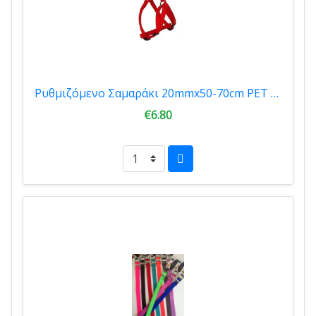
Ρυθμιζόμενο Σαμαράκι 20mmx50-70cm PET CAMELOT (3505)
€6.80