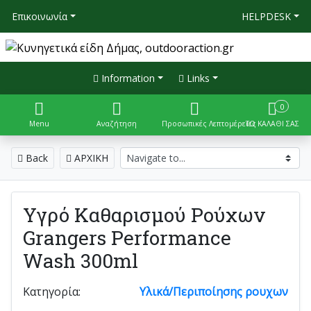
Επικοινωνία
HELPDESK
Information
Links
0
Menu
Αναζήτηση
Προσωπικές Λεπτομέρειες
ΤΟ ΚΑΛΑΘΙ ΣΑΣ
Back
ΑΡΧΙΚΗ
Υγρό Καθαρισμού Ρούχων
Grangers Performance
Wash 300ml
Κατηγορία:
Υλικά/Περιποίησης ρουχων