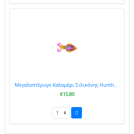
Μεγαλοπτέρυγο Καλαμάρι Σιλικόνης Hunthouse Phantom Squid Skir 180mm 166gr HU.08PHANTOM-005
€15.80