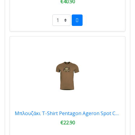
€40.90
Μπλουζάκι T-Shirt Pentagon Ageron Spot Camo Coyote K09012-SC-03
€22.90