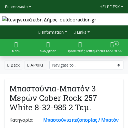
Επικοινωνία
HELPDESK
Information
Links
0
Menu
Αναζήτηση
Προσωπικές Λεπτομέρειες
ΤΟ ΚΑΛΑΘΙ ΣΑΣ
Back
ΑΡΧΙΚΗ
Μπαστούνια-Μπατόν 3
Μερών Cober Rock 257
White 8-32-985 2 Τεμ.
Κατηγορία:
Μπαστούνια πεζοπορίας / Μπατόν