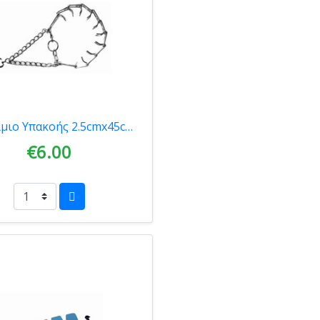
Περιλαίμιο Υπακοής 2.5cmx45cm PET CAMELOT (8241)
€6.00