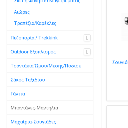
Σκεύη Φαγητού Μαγειρέματος
Αιώρες
Τραπέζια/Καρέκλες
Πεζοπορία / Trekkink
Outdoor Εξοπλισμός
Σουγιά
Τσαντάκια Ώμου/Μέσης/Ποδιού
Σάκος Ταξιδίου
Γάντια
Μπαντάνες-Μαντήλια
Μαχαίρια-Σουγιάδες