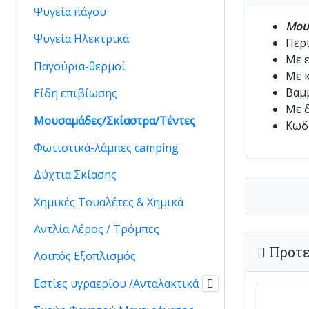
Ψυγεία πάγου
Μου
Ψυγεία Ηλεκτρικά
Περι
Με ε
Παγούρια-θερμοί
Με κ
Βαμμ
Είδη επιβίωσης
Με δ
Μουσαμάδες/Σκίαστρα/Τέντες
Κωδι
Φωτιστικά-λάμπες camping
Δύχτια Σκίασης
Χημικές Τουαλέτες & Xημικά
Αντλία Αέρος / Τρόμπες
Προτε
Λοιπός Εξοπλισμός
Εστίες υγραερίου /Ανταλακτικά