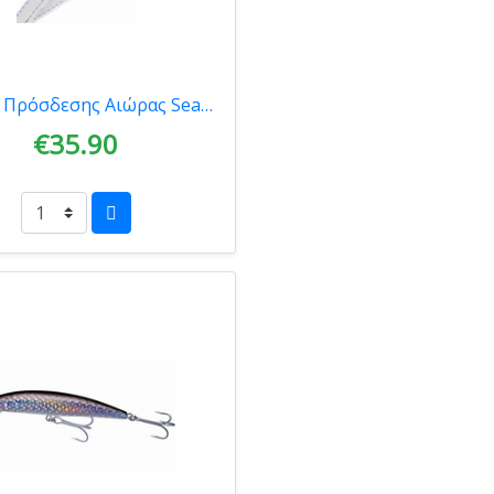
Ιμάντας Πρόσδεσης Αιώρας Seatosummit Ultra Light Suspension Strap 2.5m x 15mm
€35.90