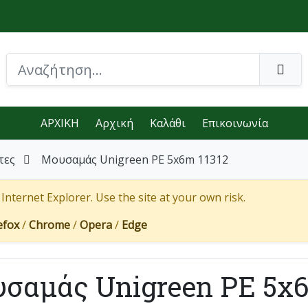
ΑΡΧΙΚΗ
Αρχική
Καλάθι
Επικοινωνία
τες
Μουσαμάς Unigreen PE 5x6m 11312
nternet Explorer. Use the site at your own risk.
efox
/
Chrome
/
Opera
/
Edge
σαμάς Unigreen PE 5x6