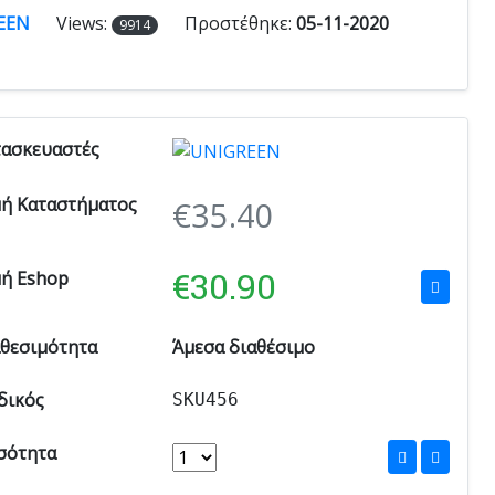
EEN
Views:
Προστέθηκε:
05-11-2020
9914
τασκευαστές
μή Καταστήματος
€
35.40
€
30.90
μή Eshop
αθεσιμότητα
Άμεσα διαθέσιμο
δικός
SKU456
σότητα