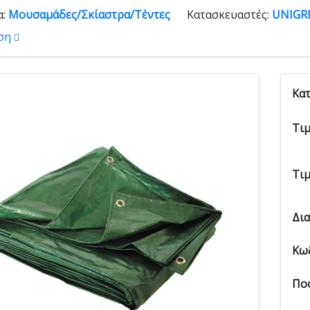
α:
Μουσαμάδες/Σκίαστρα/Τέντες
Κατασκευαστές:
UNIGR
ση
Κα
Τι
Τι
Δι
Κω
Πο