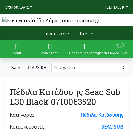
Επικοινωνία
HELPDESK
Information
Links
0
Menu
Αναζήτηση
Προσωπικές Λεπτομέρειες
ΤΟ ΚΑΛΑΘΙ ΣΑΣ
Back
ΑΡΧΙΚΗ
Πέδιλα Κατάδυσης Seac Sub
L30 Black 0710063520
Κατηγορία:
Πέδιλα-Κατάδυσης
Κατασκευαστές:
SEAC SUB