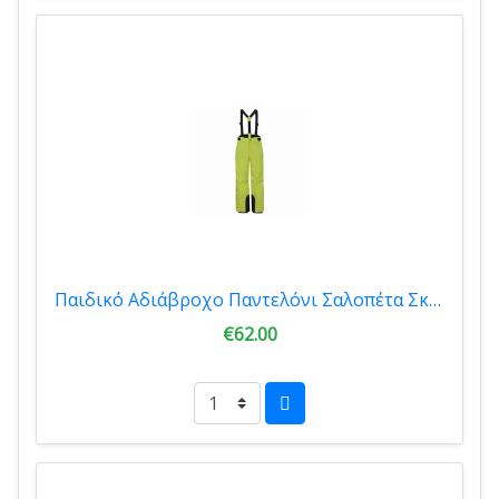
Παιδικό Αδιάβροχο Παντελόνι Σαλοπέτα Σκι Icepeak JR Carter Yellow 51006564I-505
€62.00