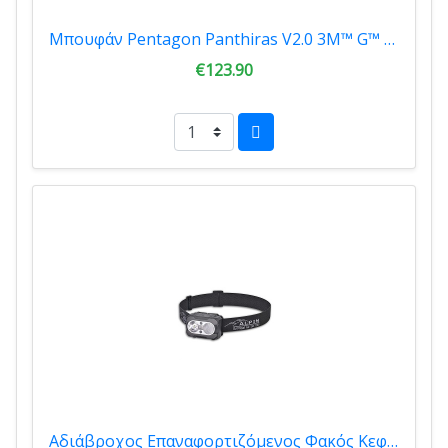
Μπουφάν Pentagon Panthiras V2.0 3M™ G™ Insulation RAL7013 K08032-2.0-06E
€123.90
Αδιάβροχος Επαναφορτιζόμενος Φακός Κεφαλής Alpin Outdoor Alpin Hybrid 420LM+UV+red COB 386UV