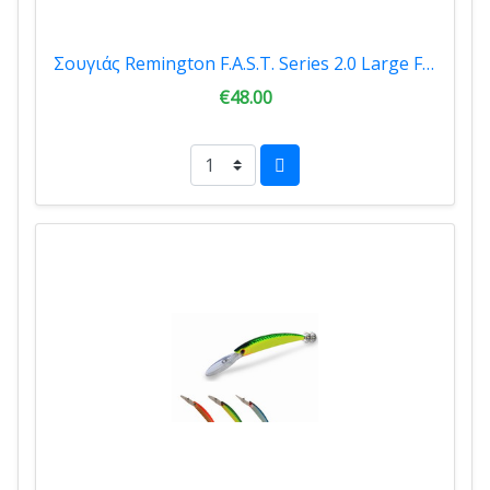
Σουγιάς Remington F.A.S.T. Series 2.0 Large Folder Camo R20010-B
€48.00