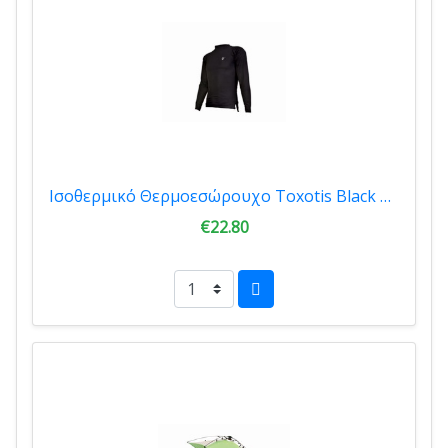
Ισοθερμικό Θερμοεσώρουχο Toxotis Black 090TB
€22.80