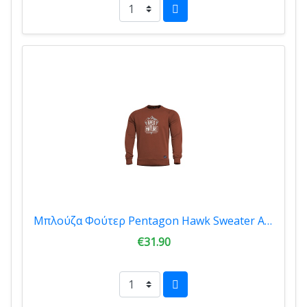
Μπλούζα Φούτερ Pentagon Hawk Sweater Apex Of Nature Maroon Red K09019-AN-74
€31.90