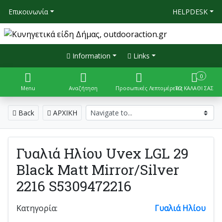
Επικοινωνία
HELPDESK
Information
Links
0
Menu
Αναζήτηση
Προσωπικές Λεπτομέρειες
ΤΟ ΚΑΛΑΘΙ ΣΑΣ
Back
ΑΡΧΙΚΗ
Γυαλιά Ηλίου Uvex LGL 29
Black Matt Mirror/Silver
2216 S5309472216
Κατηγορία:
Γυαλιά Ηλίου