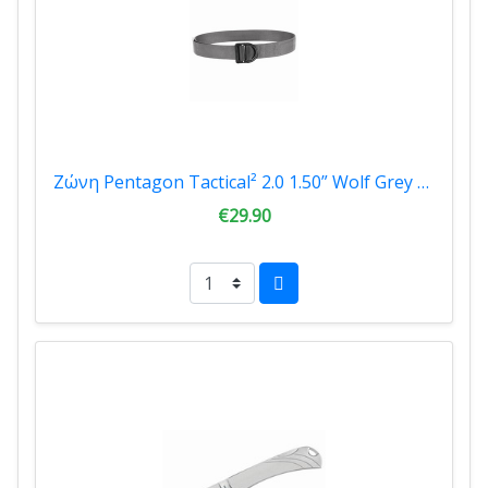
Ζώνη Pentagon Tactical² 2.0 1.50” Wolf Grey K17059-08WG
€29.90