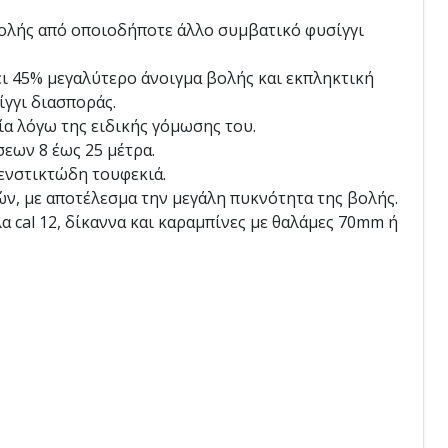
α βολής από οποιοδήποτε άλλο συμβατικό φυσίγγι
ει 45% μεγαλύτερο άνοιγμα βολής και εκπληκτική
γγι διασποράς.
ία λόγω της ειδικής γόμωσης του.
σεων 8 έως 25 μέτρα.
 ενστικτώδη τουφεκιά.
ών, με αποτέλεσμα την μεγάλη πυκνότητα της βολής.
α cal 12, δίκαννα και καραμπίνες με θαλάμες 70mm ή