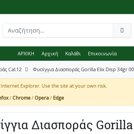
ΑΡΧΙΚΗ
Αρχική
Καλάθι
Επικοινωνία
άς Cal.12
Φυσίγγια Διασποράς Gorilla Elix Disp 34gr 0
nternet Explorer. Use the site at your own risk.
efox
/
Chrome
/
Opera
/
Edge
ίγγια Διασποράς Gorilla 