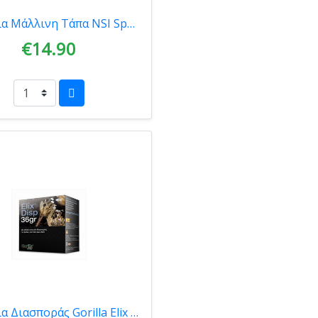
Φυσίγγια Μάλλινη Τάπα NSΙ Special Collection Μπεκάτσα 34gr 00043
€14.90
Φυσίγγια Διασποράς Gorilla Elix Disp 36gr 00120