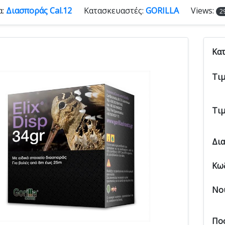
α:
Διασποράς Cal.12
Κατασκευαστές:
GORILLA
Views:
2
Κα
Τι
Τι
Δι
Κω
Νο
Πο