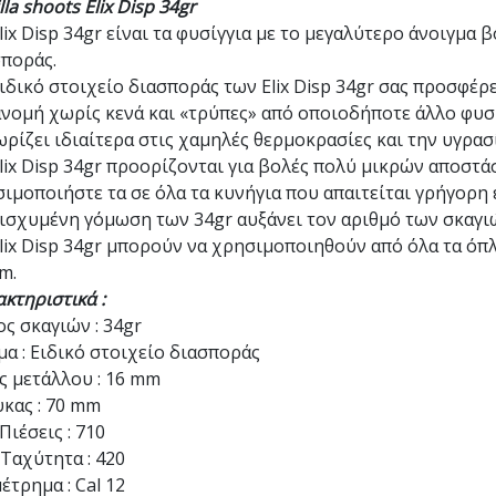
lla shoots Elix Disp 34gr
lix Disp 34gr είναι τα φυσίγγια με το μεγαλύτερο άνοιγμ
σποράς.
ιδικό στοιχείο διασποράς των Elix Disp 34gr σας προσφέρ
νομή χωρίς κενά και «τρύπες» από οποιοδήποτε άλλο φυσί
ρίζει ιδιαίτερα στις χαμηλές θερμοκρασίες και την υγρασ
lix Disp 34gr προορίζονται για βολές πολύ μικρών αποστά
ιμοποιήστε τα σε όλα τα κυνήγια που απαιτείται γρήγορη
ισχυμένη γόμωση των 34gr αυξάνει τον αριθμό των σκαγι
lix Disp 34gr μπορούν να χρησιμοποιηθούν από όλα τα όπλ
m.
κτηριστικά :
ς σκαγιών : 34gr
α : Ειδικό στοιχείο διασποράς
 μετάλλου : 16 mm
κας : 70 mm
Πιέσεις : 710
Ταχύτητα : 420
έτρημα : Cal 12