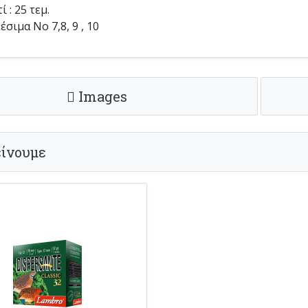
ί : 25 τεμ.
έσιμα Νο 7,8, 9 , 10
Images
ίνουμε