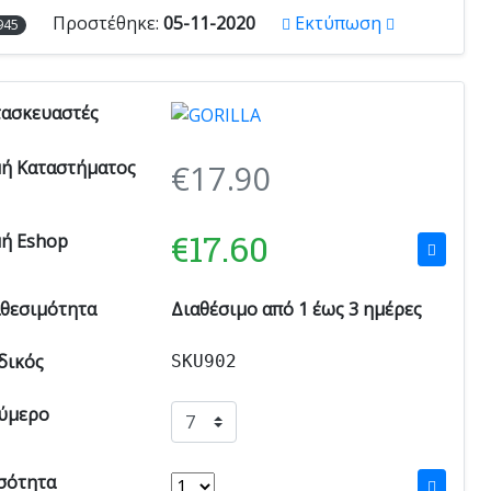
Προστέθηκε:
05-11-2020
Εκτύπωση
945
τασκευαστές
μή Καταστήματος
€
17.90
€
17.60
μή Eshop
αθεσιμότητα
Διαθέσιμο από 1 έως 3 ημέρες
δικός
SKU902
ύμερο
σότητα