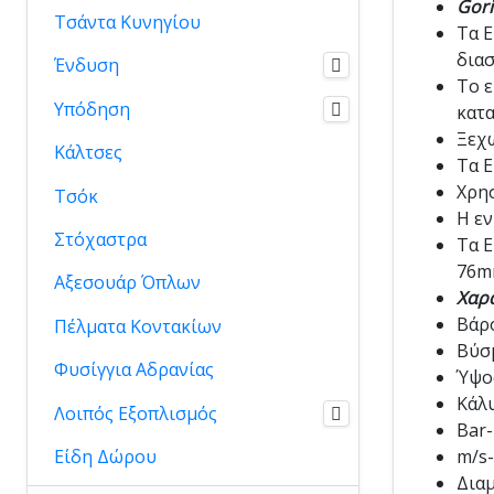
Gori
Τσάντα Κυνηγίου
Τα E
δια
Ένδυση
Το ε
Υπόδηση
κατα
Ξεχω
Κάλτσες
Τα E
Χρησ
Τσόκ
Η εν
Στόχαστρα
Τα E
76m
Αξεσουάρ Όπλων
Χαρα
Βάρο
Πέλματα Κοντακίων
Βύσμ
Φυσίγγια Αδρανίας
Ύψος
Κάλυ
Λοιπός Εξοπλισμός
Bar-
Είδη Δώρου
m/s-
Διαμ