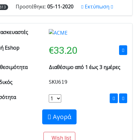
Προστέθηκε:
05-11-2020
Εκτύπωση
813
τασκευαστές
€
33.20
μή Eshop
αθεσιμότητα
Διαθέσιμο από 1 έως 3 ημέρες
δικός
SKU619
σότητα
Αγορά
Wish list