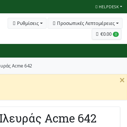
HELPDESK
Ρυθμίσεις
Προσωπικές Λεπτομέρειες
€0.00
0
υράς Acme 642
×
Πλευράς Acme 642