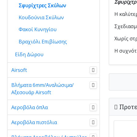
Σφυρίχτρ
Σφυρίχτρες Σκύλων
Η καλύτε
Κουδούνια Σκύλων
Σχεδιασμέ
Φακοί Κυνηγίου
Χωρίς στρ
Βραχιόλι Επιβίωσης
Η συχνότη
Είδη Δώρου
Airsoft
Βλήματα 6mm/Αναλώσιμα/
Αξεσουάρ Airsoft
Προτε
Αεροβόλα όπλα
Αεροβόλα πιστόλια