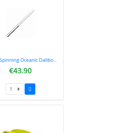
Καλάμι Spinning Oceanic Dalibor 2.70m 10-40gr 1101129
€43.90