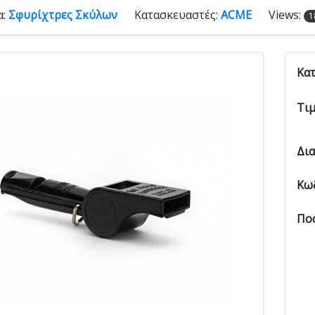
α:
Σφυρίχτρες Σκύλων
Κατασκευαστές:
ACME
Views:
1
Κα
Τι
Δι
Κω
Πο