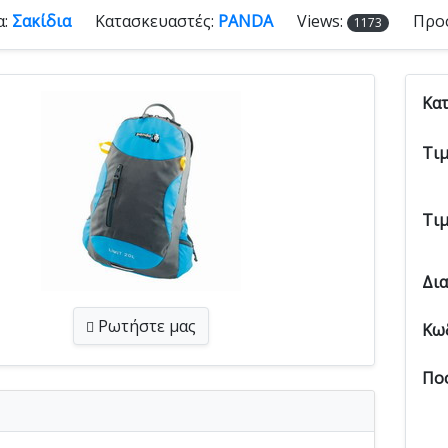
α:
Σακίδια
Κατασκευαστές:
PANDA
Views:
Προ
1173
Κα
Τι
Τι
Δι
Ρωτήστε
μας
Κω
Πο