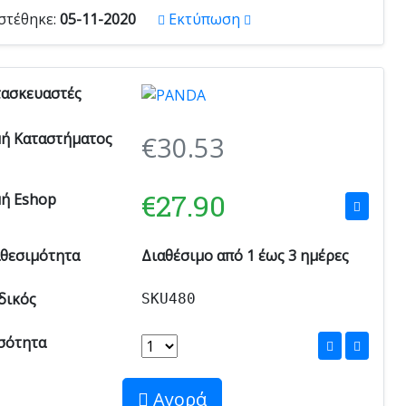
στέθηκε:
05-11-2020
Εκτύπωση
τασκευαστές
μή Καταστήματος
€
30.53
€
27.90
μή Eshop
αθεσιμότητα
Διαθέσιμο από 1 έως 3 ημέρες
δικός
SKU480
σότητα
Αγορά