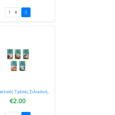
Aνταλλακτικές Τρέσες Σιλικόνης Oceanic Τairubber & Kabura 945096
€2.00