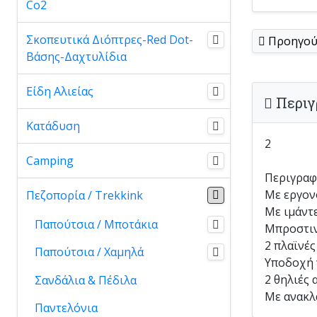
Co2
Σκοπευτικά Διόπτρες-Red Dot-
Προηγού
Βάσης-Δαχτυλίδια
Είδη Αλιείας
Περιγ
Κατάδυση
2
Camping
Περιγραφ
Με εργον
Πεζοπορία / Trekkink
Με ιμάντ
Παπούτσια / Μποτάκια
Μπροστιν
2 πλαϊνές
Παπούτσια / Χαμηλά
Υποδοχή γ
2 θηλιές
Σανδάλια & Πέδιλα
Με ανακλ
Παντελόνια