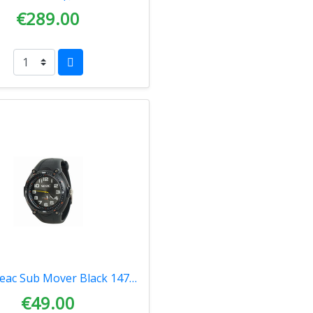
€289.00
Ρολόι Seac Sub Mover Black 1470002520000
€49.00