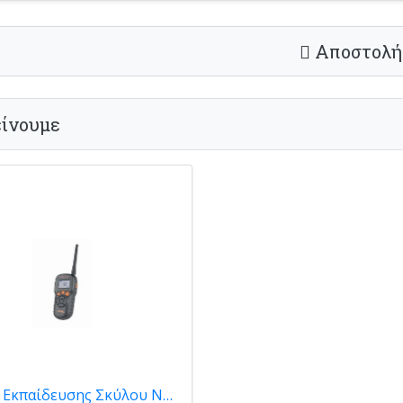
Αποστολή
ίνουμε
Κολάρο Εκπαίδευσης Σκύλου NUM"AXES Canicom 5.1500