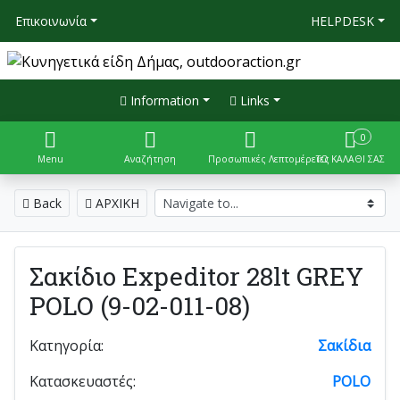
Επικοινωνία
HELPDESK
Information
Links
0
Menu
Αναζήτηση
Προσωπικές Λεπτομέρειες
ΤΟ ΚΑΛΑΘΙ ΣΑΣ
Back
ΑΡΧΙΚΗ
Σακίδιο Expeditor 28lt GREY
POLO (9-02-011-08)
Κατηγορία:
Σακίδια
Κατασκευαστές:
POLO