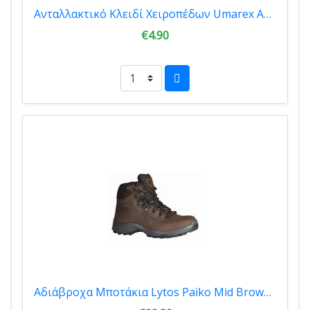
Ανταλλακτικό Κλειδί Χειροπέδων Umarex ARD
€4.90
Αδιάβροχα Μποτάκια Lytos Paiko Mid Brown LTS34-00055