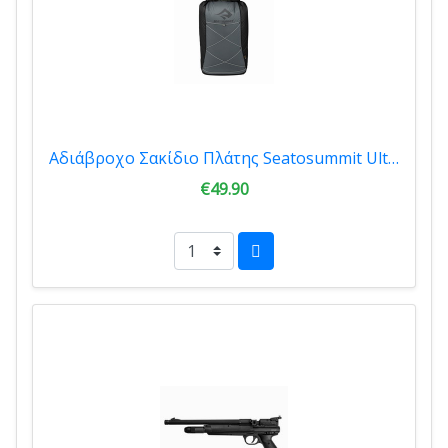
Αδιάβροχο Σακίδιο Πλάτης Seatosummit Ultra Sil Dry Daypack 2018 22Lt Sky Black
€49.90