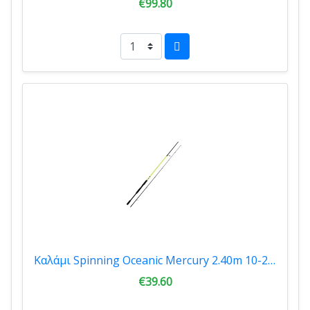
€99.80
Καλάμι Spinning Oceanic Mercury 2.40m 10-20gr OC.MER.240
€39.60