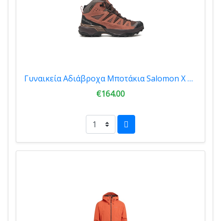
Γυναικεία Αδιάβροχα Μποτάκια Salomon X Ultra 360 LTR Mid Gtx W Peppercorn/Cognac/Hot Coral 475710
€164.00