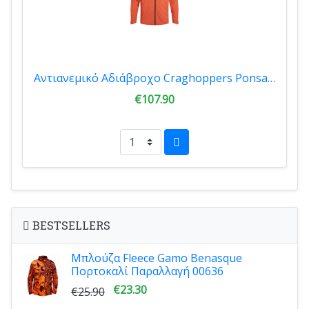
Αντιανεμικό Αδιάβροχο Craghoppers Ponsa Mens Waterproof Jacket Feldspar CMW833-1MB
€107.90
BESTSELLERS
Μπλούζα Fleece Gamo Benasque
Πορτοκαλί Παραλλαγή 00636
€23.30
€25.90