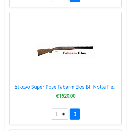
Δίκανο Super Pose Fabarm Elos BII Notte Field Inner HP 12Cal.
€1620.00