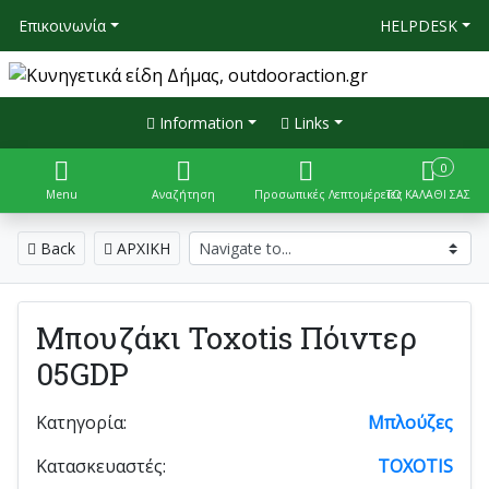
Επικοινωνία
HELPDESK
Information
Links
0
Menu
Αναζήτηση
Προσωπικές Λεπτομέρειες
ΤΟ ΚΑΛΑΘΙ ΣΑΣ
Back
ΑΡΧΙΚΗ
Μπουζάκι Toxotis Πόιντερ
05GDP
Κατηγορία:
Μπλούζες
Κατασκευαστές:
TOXOTIS