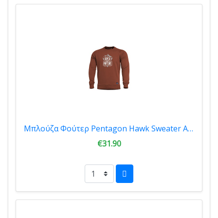
Μπλούζα Φούτερ Pentagon Hawk Sweater Apex Of Nature Maroon Red K09019-AN-74
€31.90