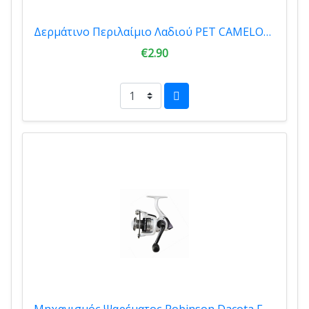
Δερμάτινο Περιλαίμιο Λαδιού PET CAMELOT 15mmx40cm (4421)
€2.90
Μηχανισμός Ψαρέματος Robinson Dacota FD306 01.30106