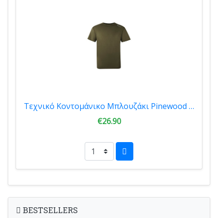
Τεχνικό Κοντομάνικο Μπλουζάκι Pinewood Function T-Shirt Moss Green 5462-153
€26.90
BESTSELLERS