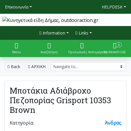
Επικοινωνία
HELPDESK
Information
Links
0
Menu
Αναζήτηση
Προσωπικές Λεπτομέρειες
ΤΟ ΚΑΛΑΘΙ ΣΑΣ
Back
ΑΡΧΙΚΗ
Μποτάκια Αδιάβροχο
Πεζοπορίας Grisport 10353
Brown
Κατηγορία:
Άνδρας