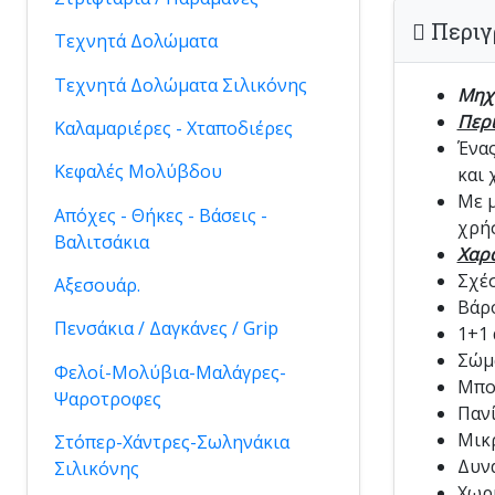
Περιγ
Τεχνητά Δολώματα
Τεχνητά Δολώματα Σιλικόνης
Μηχ
Περι
Καλαμαριέρες - Χταποδιέρες
Ένας
Κεφαλές Μολύβδου
και 
Με μ
Απόχες - Θήκες - Βάσεις -
χρήσ
Βαλιτσάκια
Χαρα
Σχέσ
Αξεσουάρ.
Βάρ
Πενσάκια / Δαγκάνες / Grip
1+1
Σώμ
Φελοί-Μολύβια-Μαλάγρες-
Μπο
Ψαροτροφες
Παν
Μικρ
Στόπερ-Χάντρες-Σωληνάκια
Δυνα
Σιλικόνης
Χωρ