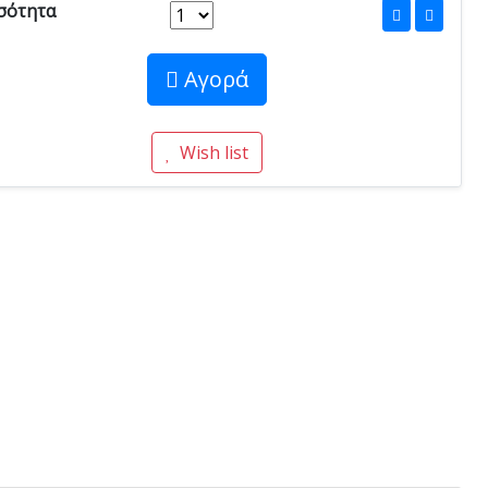
σότητα
Αγορά
Wish list