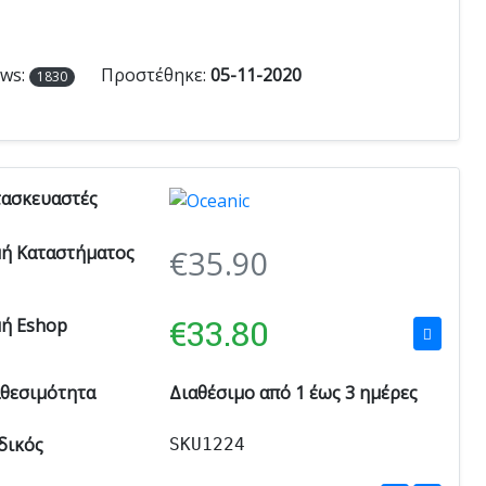
ews:
Προστέθηκε:
05-11-2020
1830
τασκευαστές
μή Καταστήματος
€
35.90
€
33.80
μή Eshop
αθεσιμότητα
Διαθέσιμο από 1 έως 3 ημέρες
δικός
SKU1224