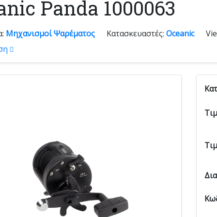
anic Panda 1000063
α:
Μηχανισμοί Ψαρέματος
Κατασκευαστές:
Oceanic
Vi
ση
Κα
Τι
Τι
Δι
Κω