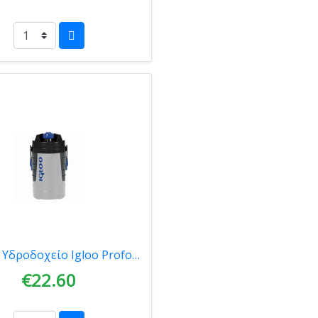
Θερμός Υδροδοχείο Igloo Proformance 1L Black/Grey/Blue 41402
€22.60