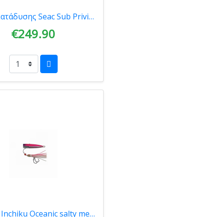
Στολή κατάδυσης Seac Sub Privilege XT 5.mm 0010065007040
€249.90
Πλάνος Inchiku Oceanic salty metal 120gr Pink 70014