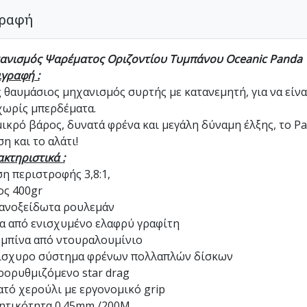
ραφή
ανισμός Ψαρέματος Οριζοντίου Τυμπάνου Oceanic Panda
γραφή :
 θαυμάσιος μηχανισμός συρτής με κατανεμητή, για να είνα
χωρίς μπερδέματα.
ικρό βάρος, δυνατά φρένα και μεγάλη δύναμη έλξης, το Pa
η και το αλάτι!
κτηριστικά :
η περιστροφής 3,8:1,
ος 400gr
 ανοξείδωτα ρουλεμάν
α από ενισχυμένο ελαφρύ γραφίτη
μπίνα από ντουραλουμίνιο
ίσχυρο σύστημα φρένων πολλαπλών δίσκων
ορυθμιζόμενο star drag
τό χερούλι με εργονομικό grip
ητικότητα 0.45mm /200Μ