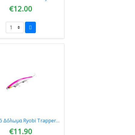
€12.00
Τεχνητό Δόλωμα Ryobi Trappers Pro Minnow 143mm Sinking 10009323
€11.90