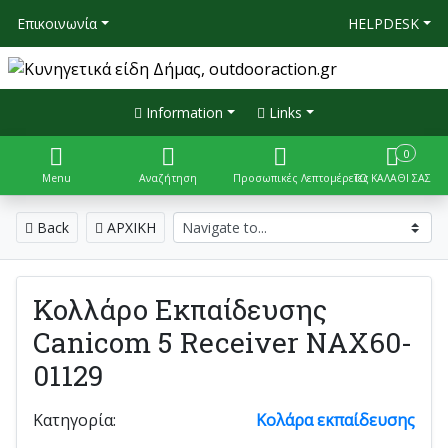
Επικοινωνία
HELPDESK
Information
Links
0
Menu
Αναζήτηση
Προσωπικές Λεπτομέρειες
ΤΟ ΚΑΛΑΘΙ ΣΑΣ
Back
ΑΡΧΙΚΗ
Κολλάρο Εκπαίδευσης
Canicom 5 Receiver NAX60-
01129
Κατηγορία:
Κολάρα εκπαίδευσης